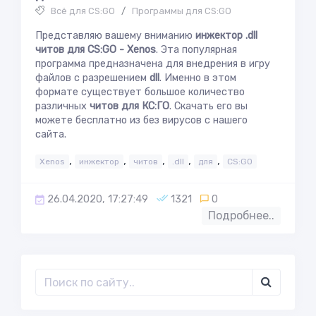
Всё для CS:GO
/
Программы для CS:GO
Представляю вашему вниманию
инжектор .dll
читов для CS:GO - Xenos
. Эта популярная
программа предназначена для внедрения в игру
файлов с разрешением
dll
. Именно в этом
формате существует большое количество
различных
читов для КС:ГО
. Скачать его вы
можете бесплатно из без вирусов с нашего
сайта.
,
,
,
,
,
Xenos
инжектор
читов
.dll
для
CS:GO
26.04.2020, 17:27:49
1321
0
Подробнее..