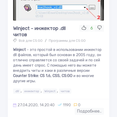
Winject - инжектор .dll
6
читов
Всё для CS:GO
/
Программы для CS:GO
Winject
- это простой в использовании инжектор
dll файлов, который был основан в 2005 году, он
отлично справляется со своей задачей и по сей
день имеет спрос. C помощью него вы можете
внедрить читы и хаки в различные версии
Counter Strike: CS 1.6, CSS, CS:GO
и во многие
другие игры.
,
,
,
.dll
инжектор
Winject
читов
27.04.2020, 14:20:40
1190
0
Подробнее..