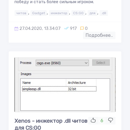
победу и стать более сильным игроком.
,
,
,
,
,
читов
Gadget
инжектор
CS:GO
для
.dll
27.04.2020, 13:34:07
917
0
Подробнее..
Xenos - инжектор .dll читов
6
для CS:GO