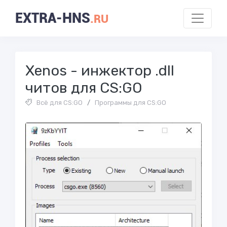
EXTRA-HNS
.RU
Xenos - инжектор .dll
читов для CS:GO
Всё для CS:GO
/
Программы для CS:GO