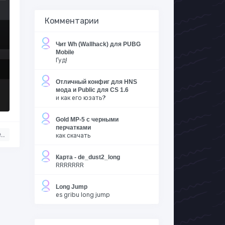
Комментарии
Чит Wh (Wallhack) для PUBG
Mobile
Гуд!
Отличный конфиг для HNS
мода и Public для CS 1.6
и как его юзать?
Gold MP-5 с черными
перчатками
..
как скачать
Карта - de_dust2_long
RRRRRRR
Long Jump
es gribu long jump