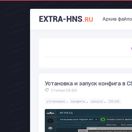
EXTRA-HNS
.RU
Архив файло
Установка и запуск конфига в C
Статьи CS:GO
,
,
,
установка
конфига
запуск
CS:GO