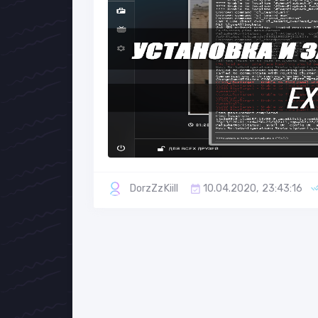
DorzZzKiill
10.04.2020, 23:43:16