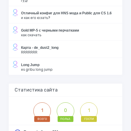
Гуд!
Отличный конфиг для HNS мода и Public для CS 1.6
и как его юзать?
Gold MP-5 с черными перчатками
как скачать
Карта - de_dust2_long
RRRRRRR
Long Jump
es gribu long jump
Статистика сайта
1
0
1
ВСЕГО
ПОЛЬЗ.
ГОСТИ