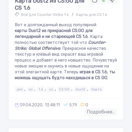
Карта Dust2 из CS:GO для
4
CS 1.6
Всё для Counter Strike 1.6
/
Карты для CS 1.6
Вот и долгожданный выход популярной
карты Dust2 из прекрасной CS:GO для
легендарной и не стареющей CS 1.6
. Карта
полностью соответствует той что
Counter-
Strike: Global Offensive
. Прекрасное качество
текстур и клёвый вид скрасят ваш игровой
процесс и добавят в него новшество. Почувствуй
новые эмоции и окунись в новые ощущение на
этой элегантной карте. Теперь
играя в CS 1.6, ты
можешь ощущать будто находишься в CS GO
.
,
,
,
,
,
,
для
из
1.6
cs
CS:GO
dust2
Карта
09.04.2020, 13:48:11
579
0
Подробнее..