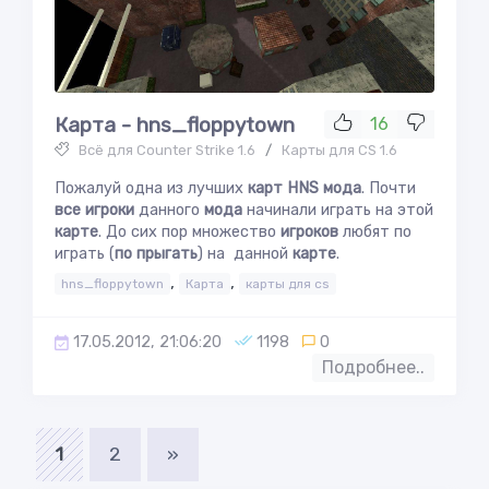
Карта - hns_floppytown
16
Всё для Counter Strike 1.6
/
Карты для CS 1.6
Пожалуй одна из лучших
карт
HNS мода
. Почти
все игроки
данного
мода
начинали играть на этой
карте
. До сих пор множество
игроков
любят по
играть (
по прыгать
) на данной
карте
.
,
,
hns_floppytown
Карта
карты для cs
17.05.2012, 21:06:20
1198
0
Подробнее..
1
2
»