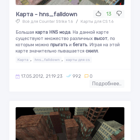
Карта - hns_falldown
13
Всё для Counter Strike 1.6
/
Карты для CS 1.6
Большая
карта HNS мода
. На данной карте
существуют множество различных
высот
, по
которым можно
прыгать
и
бегать
. Играя на этой
карте значительно пывашается
скилл
.
,
,
Карта
hns_falldown
карты для cs
17.05.2012, 21:19:23
992
0
Подробнее..