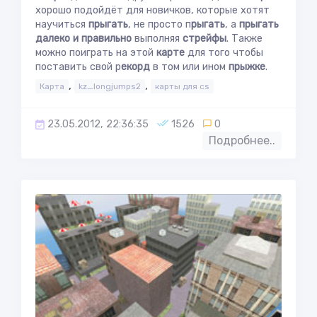
хорошо подойдёт для новичков, которые хотят
научиться
прыгать
, не просто п
рыгать
, а
прыгать
далеко и правильно
выполняя
стрейфы
. Также
можно поиграть на этой
карте
для того чтобы
поставить свой р
екорд
в том или ином
прыжке
.
,
,
Карта
kz_longjumps2
карты для cs
23.05.2012, 22:36:35
1526
0
Подробнее..