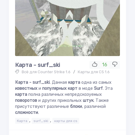
Карта - surf_ski
16
Всё для Counter Strike 1.6
/
Карты для CS 1.6
Карта - surf_ski
. Данная
карта
одна из самых
известных
и
популярных
карт
в моде
Surf
. Эта
карта
полна различных непредскозуемых
поворотов
и других прикольных
штук
. Также
присутствуют различные
блоки
, различной
сложности
.
,
,
Карта
surf_ski
карты для cs