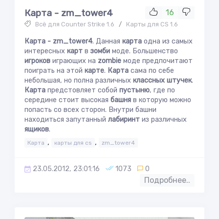
Карта - zm_tower4
16
Всё для Counter Strike 1.6
/
Карты для CS 1.6
Карта - zm_tower4
. Данная
карта
одна из самых
интересных
карт
в
зомби
моде. Большенство
игроков
играющих на
zombie
моде предпочитают
поиграть на этой
карте
.
Карта
сама по себе
небольшая, но полна различных
классных штучек
.
Карта
предстовляет собой
пустыню
, где по
середине стоит высокая
башня
в которую можно
попасть со всех сторон. Внутри башни
находиться запутанный
лабиринт
из различных
ящиков
.
,
,
Карта
карты для cs
zm_tower4
23.05.2012, 23:01:16
1073
0
Подробнее..