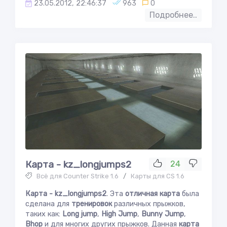
23.05.2012, 22:46:37
963
0
Подробнее..
Карта - kz_longjumps2
24
Всё для Counter Strike 1.6
/
Карты для CS 1.6
Карта - kz_longjumps2
. Эта
отличная карта
была
сделана для
тренировок
различных прыжков,
таких как:
Long jump
,
High Jump
,
Bunny Jump
,
Bhop
и для многих других прыжков. Данная
карта