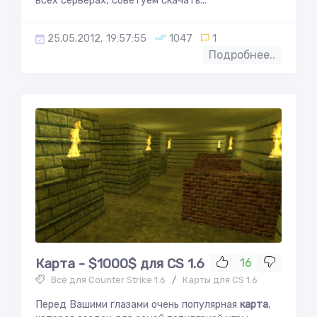
всех серверах, советуем скачать...
25.05.2012, 19:57:55
1047
1
Подробнее..
Карта - $1000$ для CS 1.6
16
Всё для Counter Strike 1.6
/
Карты для CS 1.6
Перед Вашими глазами очень популярная
карта
,