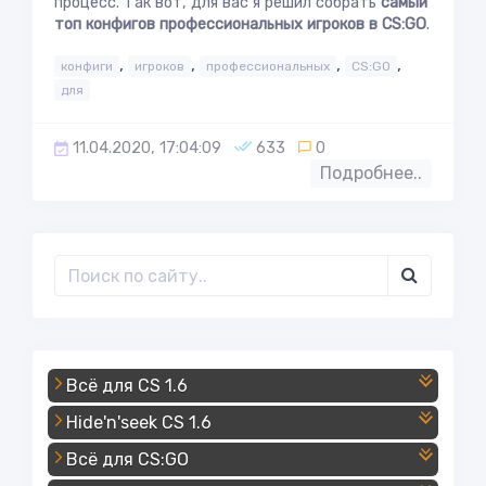
процесс. Так вот, для вас я решил собрать
самый
топ конфигов профессиональных игроков в CS:GO
.
,
,
,
,
конфиги
игроков
профессиональных
CS:GO
для
11.04.2020, 17:04:09
633
0
Подробнее..
Всё для CS 1.6
Hide'n'seek CS 1.6
Всё для CS:GO