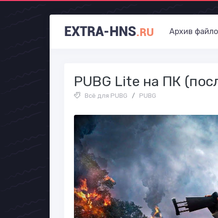
EXTRA-HNS
.RU
Архив файло
PUBG Lite на ПК (пос
Всё для PUBG
/
PUBG