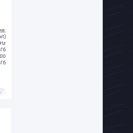
ия:
it)
GHz
Гб
000
Гб