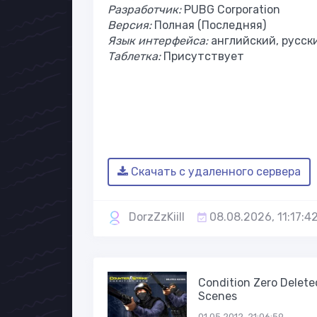
Разработчик:
PUBG Corporation
Версия:
Полная (Последняя)
Язык интерфейса:
английский, русск
Таблетка:
Присутствует
Скачать с удаленного сервера
DorzZzKiill
08.08.2026, 11:17:4
Condition Zero Delete
Scenes
01.05.2012, 21:06:59