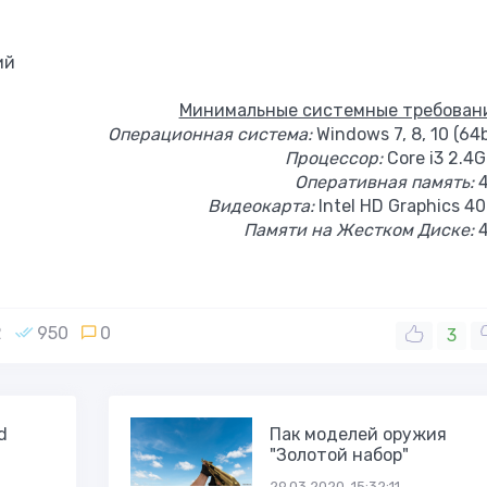
ий
Минимальные системные требован
Операционная система:
Windows 7, 8, 10 (64b
Процессор:
Core i3 2.4
Оперативная память:
4
Видеокарта:
Intel HD Graphics 4
Памяти на Жестком Диске:
4
2
950
0
3
d
Пак моделей оружия
"Золотой набор"
29.03.2020, 15:32:11