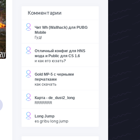
Комментарии
Чит Wh (Wallhack) для PUBG
Mobile
Гуд!
Отличный конфиг для HNS
мода и Public для CS 1.6
и как его юзать?
Gold MP-5 с черными
перчатками
как скачать
Карта - de_dust2_long
RRRRRRR
Long Jump
es gribu long jump