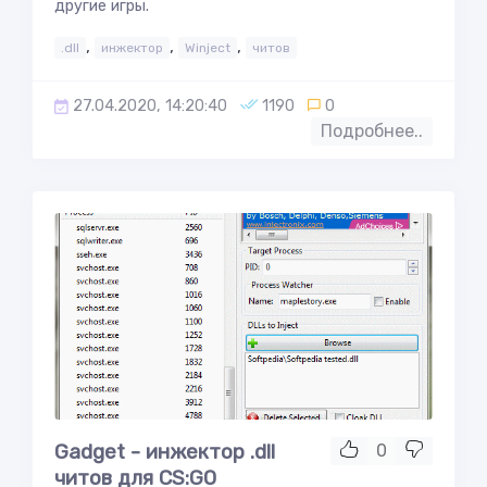
другие игры.
,
,
,
.dll
инжектор
Winject
читов
27.04.2020, 14:20:40
1190
0
Подробнее..
Gadget - инжектор .dll
0
читов для CS:GO