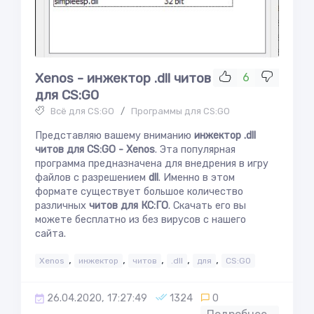
Xenos - инжектор .dll читов
6
для CS:GO
Всё для CS:GO
/
Программы для CS:GO
Представляю вашему вниманию
инжектор .dll
читов для CS:GO - Xenos
. Эта популярная
программа предназначена для внедрения в игру
файлов с разрешением
dll
. Именно в этом
формате существует большое количество
различных
читов для КС:ГО
. Скачать его вы
можете бесплатно из без вирусов с нашего
сайта.
,
,
,
,
,
Xenos
инжектор
читов
.dll
для
CS:GO
26.04.2020, 17:27:49
1324
0