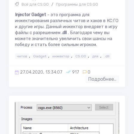
Всё для CS:GO
/
Программы для CS:GO
Injector Gadget
- это программа для
инжектирования различных читов и хаков в КС:ГО
и другие игры. Данный инжектор внедряет в игру
файлы с разрешением
.dll
. Благодаря чему вы
можете значительно увеличить свои шансы на
победу и стать более сильным игроком.
,
,
,
,
,
читов
Gadget
инжектор
CS:GO
для
.dll
27.04.2020, 13:34:07
917
0
Подробнее..