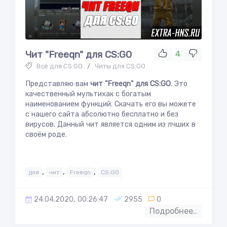
Чит "Freeqn" для CS:GO
4
Всё для CS:GO
/
Читы для CS:GO
Представляю вам
чит "Freeqn" для CS:GO
. Это
качественный мультихак с богатым
наименованием функций. Скачать его вы можете
с нашего сайта абсолютно бесплатно и без
вирусов. Данный чит является одним из лчших в
своём роде.
,
,
,
для
чит
Freeqn
CS:GO
24.04.2020, 00:26:47
2955
0
Подробнее..