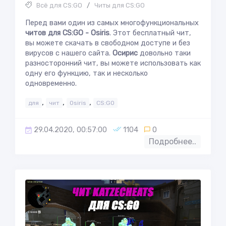
Всё для CS:GO
/
Читы для CS:GO
Перед вами один из самых многофункциональных
читов для CS:GO - Osiris
. Этот бесплатный чит,
вы можете скачать в свободном доступе и без
вирусов с нашего сайта.
Осирис
довольно таки
разносторонний чит, вы можете использовать как
одну его функцию, так и несколько
одновременно.
,
,
,
для
чит
Osiris
CS:GO
29.04.2020, 00:57:00
1104
0
Подробнее..