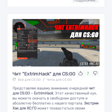
Подробнее..
Чит "ExtrimHack" для CS:GO
7
Всё для CS:GO
/
Читы для CS:GO
Представляю вашему вниманию очередной
чит
для CS:GO - ExtrimHack
. Этот качественный хук,
вы можете скачать в свободном доступе и
абсолютно бесплатно с нашего портала.
Экстрим
Хак для КС:ГО
может похвастаться своим