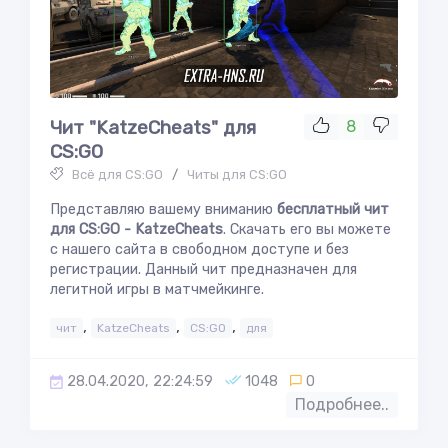
Чит "KatzeCheats" для
8
CS:GO
Всё для CS:GO
/
Читы для CS:GO
Представляю вашему вниманию
бесплатный чит
для CS:GO - KatzeCheats
. Скачать его вы можете
с нашего сайта в свободном доступе и без
регистрации. Данный чит предназначен для
легитной игры в матчмейкинге.
,
,
,
чит
KatzeCheats
CS:GO
для
28.04.2020, 22:24:59
1048
0
Подробнее..