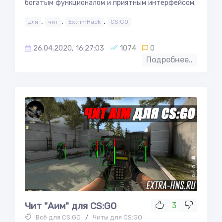
богатым функционалом и приятным интерфейсом.
,
,
,
для
чит
ExtrimHack
CS:GO
26.04.2020, 16:27:03
1074
0
Подробнее..
Чит "Аим" для CS:GO
3
Всё для CS:GO
/
Читы для CS:GO