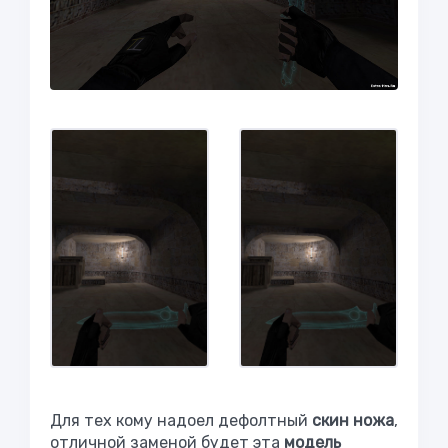
Для тех кому надоел дефолтный
скин ножа
,
отличной заменой будет эта
модель