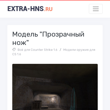
EXTRA-HNS
.RU
Модель "Прозрачный
нож"
Всё для Counter Strike 1.6
/
Модели оружия для
CS 1.6