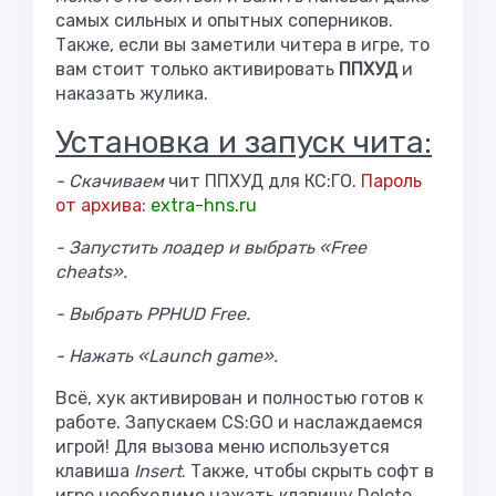
самых сильных и опытных соперников.
Также, если вы заметили читера в игре, то
вам стоит только активировать
ППХУД
и
наказать жулика.
Установка и запуск чита:
- Скачиваем
чит ППХУД для КС:ГО.
Пароль
от архива:
extra-hns.ru
- Запустить лоадер и выбрать «Free
cheats».
- Выбрать PPHUD Free.
- Нажать «Launch game».
Всё, хук активирован и полностью готов к
работе. Запускаем CS:GO и наслаждаемся
игрой! Для вызова меню используется
клавиша
Insert
. Также, чтобы скрыть софт в
игре необходимо нажать клавишу Delete.