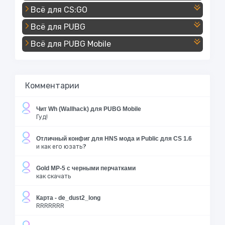
Всё для CS:GO
Всё для PUBG
Всё для PUBG Mobile
Комментарии
Чит Wh (Wallhack) для PUBG Mobile
Гуд!
Отличный конфиг для HNS мода и Public для CS 1.6
и как его юзать?
Gold MP-5 с черными перчатками
как скачать
Карта - de_dust2_long
RRRRRRR