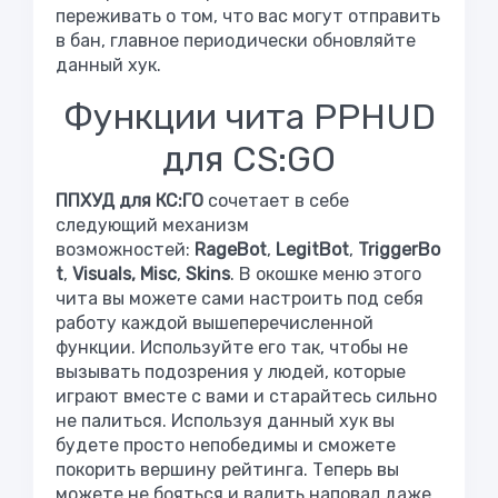
переживать о том, что вас могут отправить
в бан, главное периодически обновляйте
данный хук.
Функции чита PPHUD
для CS:GO
ППХУД для КС:ГО
сочетает в себе
следующий механизм
возможностей:
RageBot
,
LegitBot
,
TriggerBo
t
,
Visuals, Misc
,
Skins
. В окошке меню этого
чита вы можете сами настроить под себя
работу каждой вышеперечисленной
функции. Используйте его так, чтобы не
вызывать подозрения у людей, которые
играют вместе с вами и старайтесь сильно
не палиться. Используя данный хук вы
будете просто непобедимы и сможете
покорить вершину рейтинга. Теперь вы
можете не бояться и валить наповал даже