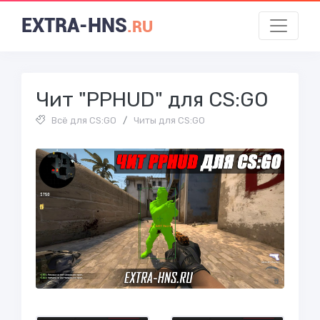
EXTRA-HNS
.RU
Чит "PPHUD" для CS:GO
Всё для CS:GO
/
Читы для CS:GO