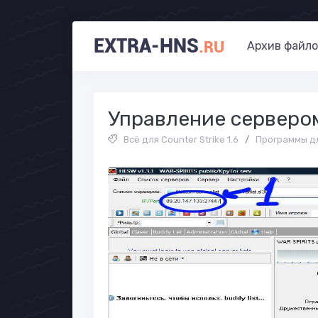
EXTRA-HNS
.RU
Архив файло
Управление сервером 
Всё для Counter Strike 1.6
/
Программы дл