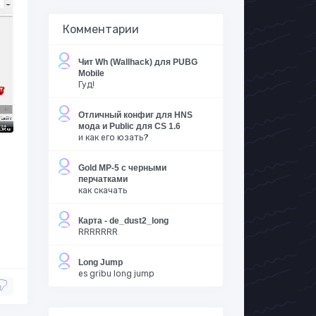
Комментарии
Чит Wh (Wallhack) для PUBG
Mobile
Гуд!
Отличный конфиг для HNS
мода и Public для CS 1.6
и как его юзать?
Gold MP-5 с черными
перчатками
как скачать
Карта - de_dust2_long
RRRRRRR
Long Jump
es gribu long jump