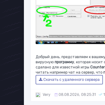
Добрый день, представляем к вашему
вирусную
программу
, которая носит
сделано для известной игры
Сounter 
читать например чат на сервер, что
Скачать с удаленного сервера
Very
08.08.2026, 08:25:31
1