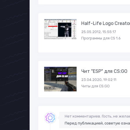
Half-Life Logo Creato
25.05.2012, 15:55:17
Программы для CS 1.6
Чит "ESP" для CS:GO
23.04.2020, 19:02:11
Читы для CS:GO
Нет комментариев. Гость, не жел
Перед публикацией, советую озн