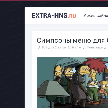
EXTRA-HNS
.RU
Архив файло
Симпсоны меню для C
Всё для Counter Strike 1.6
/
Меню игры для