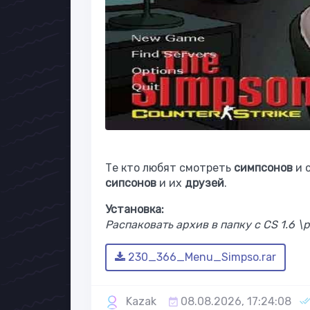
Те кто любят смотреть
симпсонов
и 
сипсонов
и их
друзей
.
Установка:
Распаковать архив в папку с CS 1.6 \p
230_366_Menu_Simpso.rar
Kazak
08.08.2026, 17:24:08