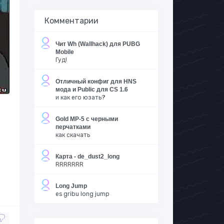
Комментарии
Чит Wh (Wallhack) для PUBG
Mobile
Гуд!
Отличный конфиг для HNS
мода и Public для CS 1.6
и как его юзать?
Gold MP-5 с черными
перчатками
как скачать
Карта - de_dust2_long
RRRRRRR
Long Jump
es gribu long jump