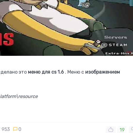
сделано это
меню для cs 1.6
. Меню с
изображением
latform\resource
953
0
19