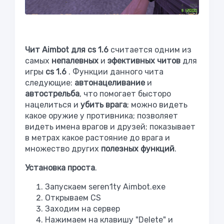
Чит Aimbot для cs 1.6
считается одним из
самых
непалевных
и
эфективных читов
для
игры
cs 1.6
. Функции данного чита
следующие:
автонацеливание
и
автострельба
, что помогает бысторо
нацелиться и
убить врага
; можно видеть
какое оружие у противника; позволяет
видеть имена врагов и друзей; показывает
в метрах какое растояние до врага и
множество других
полезных функций
.
Установка проста
.
Запускаем seren1ty Aimbot.exe
Открываем CS
Заходим на сервер
Нажимаем на клавишу "Delete" и