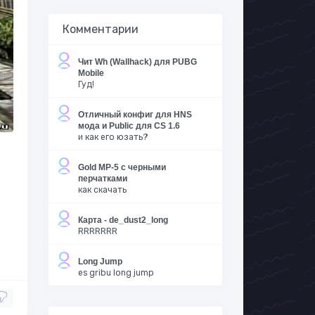
Комментарии
Чит Wh (Wallhack) для PUBG
Mobile
Гуд!
Отличный конфиг для HNS
мода и Public для CS 1.6
и как его юзать?
Gold MP-5 с черными
перчатками
как скачать
Карта - de_dust2_long
RRRRRRR
Long Jump
es gribu long jump