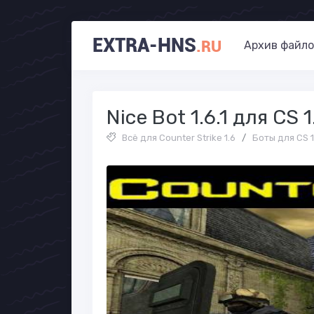
EXTRA-HNS
.RU
Архив файло
Nice Bot 1.6.1 для CS 1
Всё для Counter Strike 1.6
/
Боты для CS 1